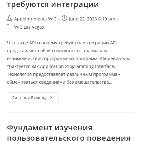
требуются интеграции
Post
Post
Appointnments WIC
June 22, 2026 6:19 pm
author:
published:
Post
WIC Las Vegas
category:
Что такое API и почему требуются интеграции API
представляет собой совокупность правил для
взаимодействия программных программ. Аббревиатура
трактуется как Application Programming Interface.
Технология предоставляет различным программам
обмениваться сведениями без вмешательства…
Что
Continue Reading
Такое
API
И
Почему
Требуются
Интеграции
Фундамент изучения
пользовательского поведения