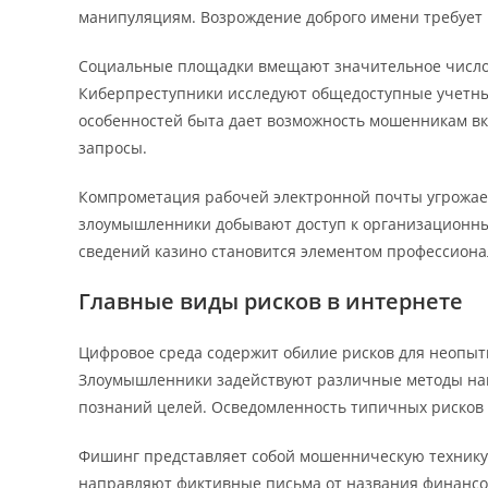
манипуляциям. Возрождение доброго имени требует 
Социальные площадки вмещают значительное число д
Киберпреступники исследуют общедоступные учетны
особенностей быта дает возможность мошенникам вк
запросы.
Компрометация рабочей электронной почты угрожае
злоумышленники добывают доступ к организационны
сведений казино становится элементом профессиона
Главные виды рисков в интернете
Цифровое среда содержит обилие рисков для неопы
Злоумышленники задействуют различные методы нап
познаний целей. Осведомленность типичных рисков 
Фишинг представляет собой мошенническую техник
направляют фиктивные письма от названия финансо