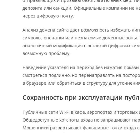
отправляющих и призывы безотлагательных мер. Пис
депозита или санкции. Официальные компании не на
через цифровую почту.
Анализ домена сайта дает возможность избежать л
символы, опечатки или незнакомые доменные зоны. 
аналогичный модификация с вставкой цифровых симв
возможную проблему.
Наведение указателя на переход без нажатия показы
смотреться подлинно, но перенаправлять на постор
в браузере или обратиться в структуру для уточнения
Сохранность при эксплуатации пуб
Публичные сети Wi-Fi в кафе, аэропортах и торговых
Общедоступные хотспоты входа не запрашивают пар
Мошенники развертывают фальшивые точки входа с 