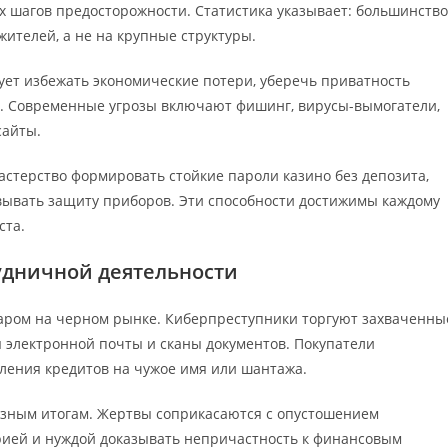
 шагов предосторожности. Статистика указывает: большинство
ителей, а не на крупные структуры.
ет избежать экономические потери, уберечь приватность
х. Современные угрозы включают фишинг, вирусы-вымогатели,
сайты.
стерство формировать стойкие пароли казино без депозита,
ывать защиту приборов. Эти способности достижимы каждому
ста.
удничной деятельности
ром на черном рынке. Киберпреступники торгуют захваченны
ы электронной почты и сканы документов. Покупатели
ения кредитов на чужое имя или шантажа.
езным итогам. Жертвы соприкасаются с опустошением
рией и нуждой доказывать непричастность к финансовым