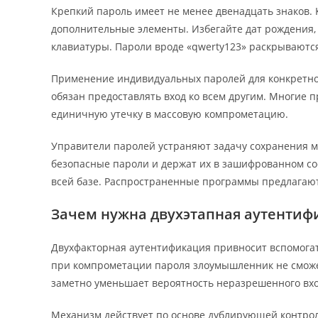
Крепкий пароль имеет не менее двенадцать знаков.
дополнительные элементы. Избегайте дат рождения,
клавиатуры. Пароли вроде «qwerty123» раскрываютс
Применение индивидуальных паролей для конкретног
обязан предоставлять вход ко всем другим. Многие
единичную утечку в массовую компрометацию.
Управители паролей устраняют задачу сохранения 
безопасные пароли и держат их в зашифрованном со
всей базе. Распространенные программы предлагаю
Зачем нужна двухэтапная аутентиф
Двухфакторная аутентификация привносит вспомога
при компрометации пароля злоумышленник не сможет
заметно уменьшает вероятность неразрешенного вхо
Механизм действует по основе дублирующей контрол