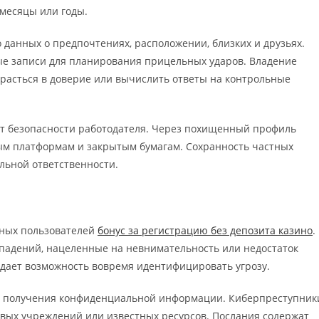
месяцы или годы.
анных о предпочтениях, расположении, близких и друзьях.
е записи для планирования прицельных ударов. Владение
расться в доверие или вычислить ответы на контрольные
т безопасности работодателя. Через похищенный профиль
м платформам и закрытым бумагам. Сохранность частных
льной ответственности.
тных пользователей
бонус за регистрацию без депозита казино
.
адений, нацеленные на невнимательность или недостаток
дает возможность вовремя идентифицировать угрозу.
у получения конфиденциальной информации. Киберпреступник
вых учреждений или известных ресурсов. Послания содержат