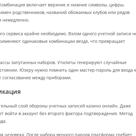
 Комбинация включает верхние и нижние символы, цифры,
 имен родственников, названий обожаемых клубов или рядов
я немедленно.
о сервиса крайне необходимо. Взлом одного учетной записи н
 применяют одинаковые комбинации везде, что превращает
массы запутанных наборов. Утилиты генерируют случайные
стоянии. Юзеру нужно помнить один мастер-пароль для входа 
т согласование между приборами.
икация
тельный слой обороны учетных записей казино онлайн. Даже
 войти в аккаунт без второго фактора подтверждения. Метод
да.
я человека. После набора верного пароля платформа требует