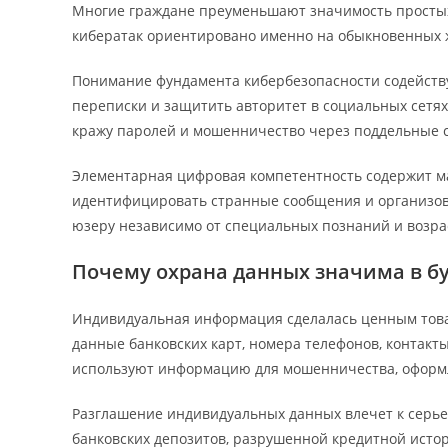
Многие граждане преуменьшают значимость простых
кибератак ориентировано именно на обыкновенных ж
Понимание фундамента кибербезопасности содейству
переписки и защитить авторитет в социальных сетя
кражу паролей и мошенничество через поддельные 
Элементарная цифровая компетентность содержит ма
идентифицировать странные сообщения и организов
юзеру независимо от специальных познаний и возра
Почему охрана данных значима в б
Индивидуальная информация сделалась ценным това
данные банковских карт, номера телефонов, контакт
используют информацию для мошенничества, оформл
Разглашение индивидуальных данных влечет к серь
банковских депозитов, разрушенной кредитной исто