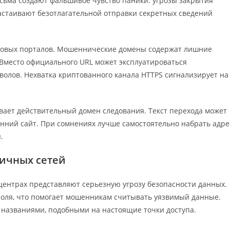
ьма создают фальшивое чувство паники: угрозы закрытия
стаивают безотлагательной отправки секретных сведений
иповых порталов. Мошеннические домены содержат лишние
Вместо официального URL может эксплуатироваться
олов. Нехватка криптованного канала HTTPS сигнализирует на
вает действительный домен следования. Текст перехода может
онний сайт. При сомнениях лучше самостоятельно набрать адре
.
личных сетей
 центрах представляют серьезную угрозу безопасности данных.
оля, что помогает мошенникам считывать уязвимый данные.
названиями, подобными на настоящие точки доступа.