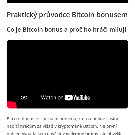
Praktický průvodce Bitcoin bonusem
Co je Bitcoin bonus a proč ho hráči milují
Bitcoin bonus je speciální odměna, kterou online casino
nabízí hráčům za vklad v kryptoměně Bitcoin. Na první
pohled vypadá jako obyčejný
welcome bonus
, ale obvykle