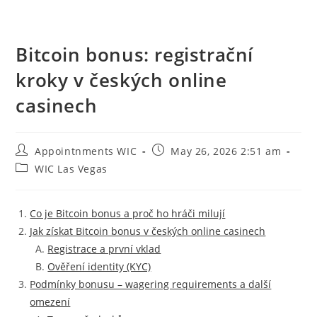
Bitcoin bonus: registrační
kroky v českých online
casinech
Post
Post
Appointnments WIC
May 26, 2026 2:51 am
author:
published:
Post
WIC Las Vegas
category:
Co je Bitcoin bonus a proč ho hráči milují
Jak získat Bitcoin bonus v českých online casinech
Registrace a první vklad
Ověření identity (KYC)
Podmínky bonusu – wagering requirements a další
omezení