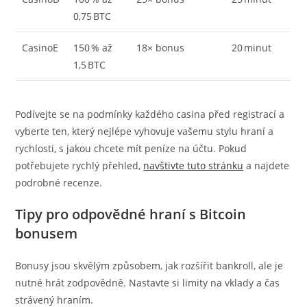
0,75 BTC
CasinoE
150 % až
18× bonus
20 minut
1,5 BTC
Podívejte se na podmínky každého casina před registrací a
vyberte ten, který nejlépe vyhovuje vašemu stylu hraní a
rychlosti, s jakou chcete mít peníze na účtu. Pokud
potřebujete rychlý přehled,
navštivte tuto stránku
a najdete
podrobné recenze.
Tipy pro odpovědné hraní s Bitcoin
bonusem
Bonusy jsou skvělým způsobem, jak rozšířit bankroll, ale je
nutné hrát zodpovědně. Nastavte si limity na vklady a čas
strávený hraním.