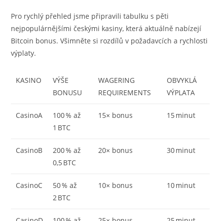
Pro rychlý přehled jsme připravili tabulku s pěti
nejpopulárnějšími českými kasiny, která aktuálně nabízejí
Bitcoin bonus. Všimněte si rozdílů v požadavcích a rychlosti
výplaty.
KASINO
VÝŠE
WAGERING
OBVYKLÁ
BONUSU
REQUIREMENTS
VÝPLATA
CasinoA
100 % až
15× bonus
15 minut
1 BTC
CasinoB
200 % až
20× bonus
30 minut
0,5 BTC
CasinoC
50 % až
10× bonus
10 minut
2 BTC
CasinoD
100 % až
25× bonus
25 minut