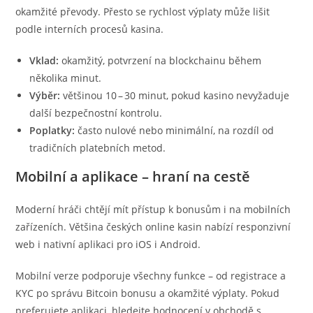
okamžité převody. Přesto se rychlost výplaty může lišit
podle interních procesů kasina.
Vklad:
okamžitý, potvrzení na blockchainu během
několika minut.
Výběr:
většinou 10 – 30 minut, pokud kasino nevyžaduje
další bezpečnostní kontrolu.
Poplatky:
často nulové nebo minimální, na rozdíl od
tradičních platebních metod.
Mobilní a aplikace – hraní na cestě
Moderní hráči chtějí mít přístup k bonusům i na mobilních
zařízeních. Většina českých online kasin nabízí responzivní
web i nativní aplikaci pro iOS i Android.
Mobilní verze podporuje všechny funkce – od registrace a
KYC po správu Bitcoin bonusu a okamžité výplaty. Pokud
preferujete aplikaci, hledejte hodnocení v obchodě s