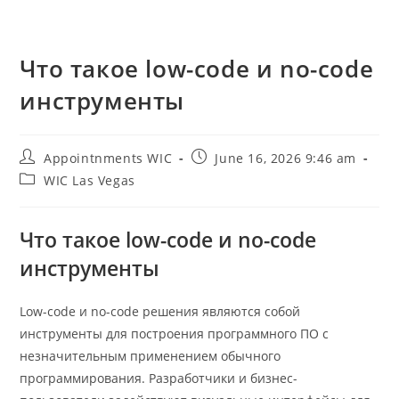
Что такое low-code и no-code
инструменты
Post
Post
Appointnments WIC
June 16, 2026 9:46 am
author:
published:
Post
WIC Las Vegas
category:
Что такое low-code и no-code
инструменты
Low-code и no-code решения являются собой
инструменты для построения программного ПО с
незначительным применением обычного
программирования. Разработчики и бизнес-