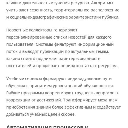
клики и длительность изучения ресурсов. Алгоритмы
учитывают сезонность, территориальное расположение
и социально-демографические характеристики публики.
Новостные коллекторы генерируют
персонализированные списки новостей для каждого
пользователя. Системы фильтруют информационный
поток и выводят публикации по актуальным темам.
казино спинто поднимает заинтересованность
посетителей и продлевает период контакта с ресурсом.
Учебные сервисы формируют индивидуальные пути
обучения с принятием уровня знаний обучающегося.
Гибкие программы корректируют трудность вопросов в
корреляции от достижений. Трансформирует механизм
приобретения знаний более эффективным и содействует
добиваться учебных целей скорее.
Автоматизация процессов и