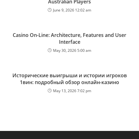
Australian Players
June 9, 2026 12:02 am
Casino On-Line: Architecture, Features and User
Interface
May 30, 2026 5:00 am
Исторические выигрыши и истории игроков
1вин: подробный обзор онлайн-казино
May 13, 2026 7:02 pm