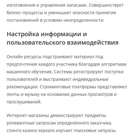
изготовления и управления запасами. Совершенствует
бизнес-процессы и уменьшает опасности принятия
постановлений в условиях неопределенности.
Настройка информации и
пользовательского взаимодействия
Онлайн ресурсы подстраивают материал под
предпочтения каждого участника благодаря алгоритмам
машинного обучения. Системы регистрируют поступки
пользователей и выстраивают индивидуальные
рекомендации. Стриминговые платформы представляют
ленты и музыку на основании данных просмотров и
прослушиваний.
Интернет-магазины демонстрируют предметы,
релевантные запросам определённого заказчика.
спинто казино зеркало изучает поисковые запросы,