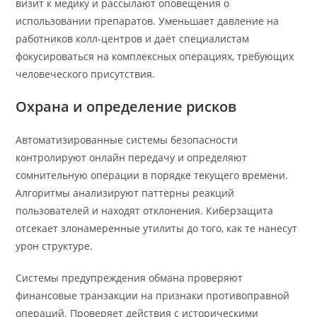
визит к медику и рассылают оповещения о
использовании препаратов. Уменьшает давление на
работников колл-центров и даёт специалистам
фокусироваться на комплексных операциях, требующих
человеческого присутствия.
Охрана и определение рисков
Автоматизированные системы безопасности
контролируют онлайн передачу и определяют
сомнительную операции в порядке текущего времени.
Алгоритмы анализируют паттерны реакций
пользователей и находят отклонения. Киберзащита
отсекает злонамеренные утилиты до того, как те нанесут
урон структуре.
Системы предупреждения обмана проверяют
финансовые транзакции на признаки противоправной
операций. Проверяет действия с историческими