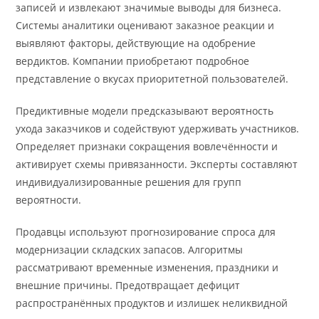
записей и извлекают значимые выводы для бизнеса.
Системы аналитики оценивают заказное реакции и
выявляют факторы, действующие на одобрение
вердиктов. Компании приобретают подробное
представление о вкусах приоритетной пользователей.
Предиктивные модели предсказывают вероятность
ухода заказчиков и содействуют удерживать участников.
Определяет признаки сокращения вовлечённости и
активирует схемы привязанности. Эксперты составляют
индивидуализированные решения для групп
вероятности.
Продавцы используют прогнозирование спроса для
модернизации складских запасов. Алгоритмы
рассматривают временные изменения, праздники и
внешние причины. Предотвращает дефицит
распространённых продуктов и излишек неликвидной