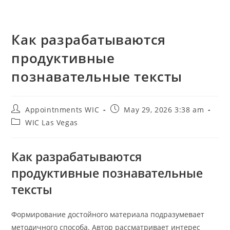
Как разрабатываются
продуктивные
познавательные тексты
Post
Post
Appointnments WIC
May 29, 2026 3:38 am
author:
published:
Post
WIC Las Vegas
category:
Как разрабатываются
продуктивные познавательные
тексты
Формирование достойного материала подразумевает
методичного способа. Автор рассматривает интерес