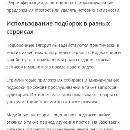
сбор информации, деактивировать индивидуальные
предложения mostbet или удалять историю активности.
Использование подборок в разных
сервисах
Подборочные алгоритмы задействуются практически в
многих известных электронных сервисах. Видеосервисы
задействуют эти механизмы ради создания списка
записей и машинного показа нового видео.
Стриминговые приложения собирают индивидуальные
подборки по основе прослушиваний а также запросов
аудитории. Интернет-магазины показывают товары со
учетом истории просмотров а также покупок.
Медийные платформы оценивают подписки, лайки,
отклики а также период изучения постов. На базе таких
сигналов создается персональная лента публикаций.