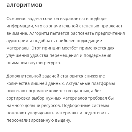
алгоритмов
Основная задача советов выражается в подборе
информации, что со значительной степенью привлечет
внимание. Алгоритм пытается распознать предпочтения
аудитории и подобрать наиболее подходящие
материалы. Этот принцип мостбет применяется для
улучшения удобства перемещения и поддержания
внимания внутри ресурса.
Дополнительной задачей становится снижение
количества лишней данных. Актуальные платформы
включают огромное количество данных, а без
сортировки выбор нужных материалов требовал бы
намного дольше ресурсов. Подборочные системы
помогают упорядочить материалы и подготовить
персонализированную выдачу.