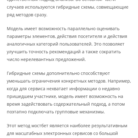
случаев используются гибридные схемы, совмещающие
ряд методов сразу.
Модель имеет возможность параллельно оценивать
параметры элементов, действия посетителя и действия
аналогичных категорий пользователей. Это позволяет
улучшить точность рекомендаций а также сократить
число нерелевантных предложений.
Гибридные схемы дополнительно способствуют
уменьшать ограничения конкретных методов. Например,
когда для сервиса нехватает информации о недавно
пришедшем участнике, модель имеет возможность на
время задействовать содержательный подход, а потом
поэтапно подключать групповые механизмы.
Этот метод мостбет является наиболее результативным
для масштабных электронных сервисов со большой