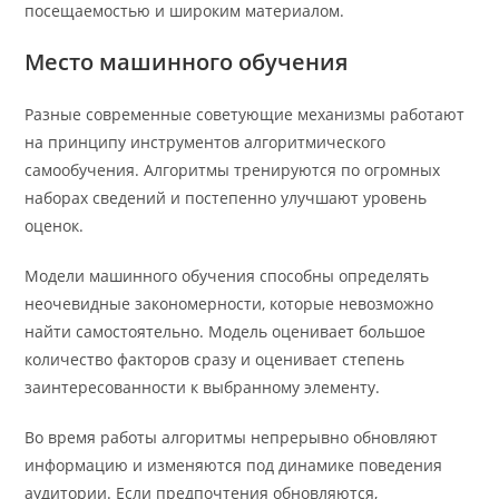
посещаемостью и широким материалом.
Место машинного обучения
Разные современные советующие механизмы работают
на принципу инструментов алгоритмического
самообучения. Алгоритмы тренируются по огромных
наборах сведений и постепенно улучшают уровень
оценок.
Модели машинного обучения способны определять
неочевидные закономерности, которые невозможно
найти самостоятельно. Модель оценивает большое
количество факторов сразу и оценивает степень
заинтересованности к выбранному элементу.
Во время работы алгоритмы непрерывно обновляют
информацию и изменяются под динамике поведения
аудитории. Если предпочтения обновляются,