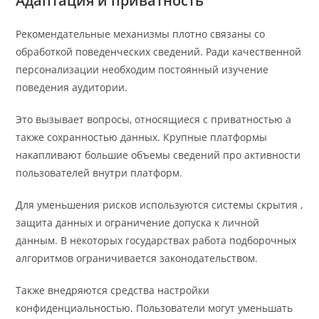
Адаптация и приватность
Рекомендательные механизмы плотно связаны со
обработкой поведенческих сведений. Ради качественной
персонализации необходим постоянный изучение
поведения аудитории.
Это вызывает вопросы, относящиеся с приватностью а
также сохранностью данных. Крупные платформы
накапливают большие объемы сведений про активности
пользователей внутри платформ.
Для уменьшения рисков используются системы скрытия ,
защита данных и ограничение допуска к личной
данным. В некоторых государствах работа подборочных
алгоритмов ограничивается законодательством.
Также внедряются средства настройки
конфиденциальностью. Пользователи могут уменьшать