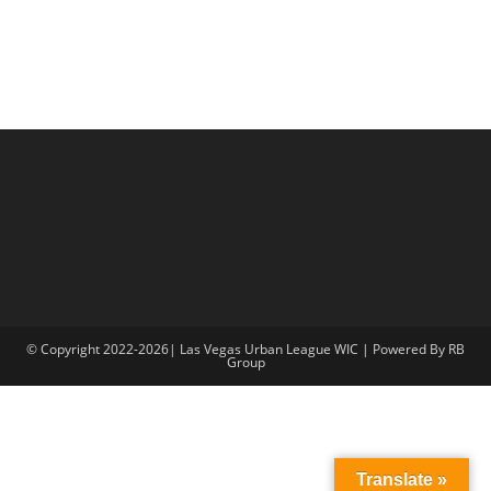
© Copyright 2022-2026| Las Vegas Urban League WIC | Powered By RB
Group
Translate »