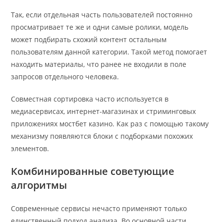
Так, если отдельная часть пользователей постоянно
просматривает те же и одни самые ролики, модель
может подбирать схожий контент остальным
пользователям данной категории. Такой метод помогает
находить материалы, что ранее не входили в поле
запросов отдельного человека.
Совместная сортировка часто используется в
медиасервисах, интернет-магазинах и стриминговых
приложениях мостбет казино. Как раз с помощью такому
механизму появляются блоки с подборками похожих
элементов.
Комбинированные советующие
алгоритмы
Современные сервисы нечасто применяют только
единственный подход анализа. Во основной части