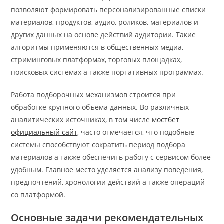
позволяют формировать персонализированные списки
материалов, продуктов, аудио, роликов, материалов и
других данных на основе действий аудитории. Такие
алгоритмы применяются в общественных медиа,
стриминговых платформах, торговых площадках,
поисковых системах а также портативных программах.
Работа подборочных механизмов строится при
обработке крупного объема данных. Во различных
аналитических источниках, в том числе
мостбет
официальный сайт
, часто отмечается, что подобные
системы способствуют сократить период подбора
материалов а также обеспечить работу с сервисом более
удобным. Главное место уделяется анализу поведения,
предпочтений, хронологии действий а также операций
со платформой.
Основные задачи рекомендательных