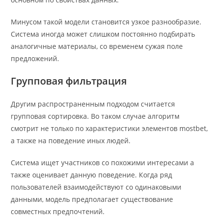
Минусом такой модели становится узкое разнообразие.
Система иногда может слишком постоянно подбирать
аналогичные материалы, со временем сужая поле
предложений.
Групповая фильтрация
Другим распространенным подходом считается
групповая сортировка. Во таком случае алгоритм
смотрит не только по характеристики элементов mostbet,
а также на поведение иных людей.
Система ищет участников со похожими интересами а
также оценивает данную поведение. Когда ряд
пользователей взаимодействуют со одинаковыми
данными, модель предполагает существование
совместных предпочтений.