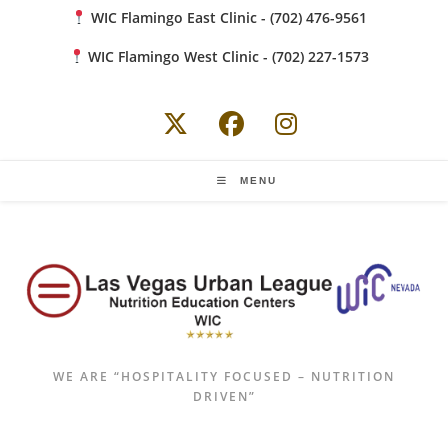
Skip
WIC Flamingo East Clinic - (702) 476-9561
to
WIC Flamingo West Clinic - (702) 227-1573
content
MENU
WE ARE “HOSPITALITY FOCUSED – NUTRITION
DRIVEN”