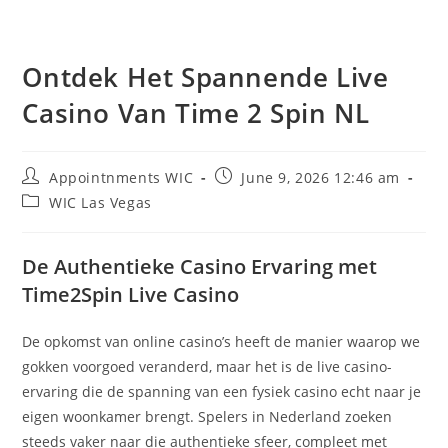
Ontdek Het Spannende Live
Casino Van Time 2 Spin NL
Post
Post
Appointnments WIC
June 9, 2026 12:46 am
author:
published:
Post
WIC Las Vegas
category:
De Authentieke Casino Ervaring met
Time2Spin Live Casino
De opkomst van online casino’s heeft de manier waarop we
gokken voorgoed veranderd, maar het is de live casino-
ervaring die de spanning van een fysiek casino echt naar je
eigen woonkamer brengt. Spelers in Nederland zoeken
steeds vaker naar die authentieke sfeer, compleet met