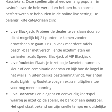
klassiekers. Deze spellen zijn al eeuwenlang populair in
casino’s over de hele wereld en hebben hun charme
perfect weten te behouden in de online live setting. De
belangrijkste categorieën zijn:
Live Blackjack:
Probeer de dealer te verslaan door zo
dicht mogelijk bij 21 punten te komen zonder
eroverheen te gaan. Er zijn vaak meerdere tafels
beschikbaar met verschillende inzetlimieten en
varianten zoals Speed Blackjack of VIP Blackjack.
Live Roulette:
Plaats je inzet op je favoriete nummer,
kleur of een combinatie daarvan en kijk hoe de kogel in
het wiel zijn uiteindelijke bestemming vindt. Varianten
zoals Lightning Roulette voegen extra multipliers toe
voor nog meer spanning.
Live Baccarat:
Een elegant en eenvoudig kaartspel
waarbij je inzet op de speler, de bank of een gelijkspel.
Het spel staat bekend om zijn snelle tempo en duidelijke