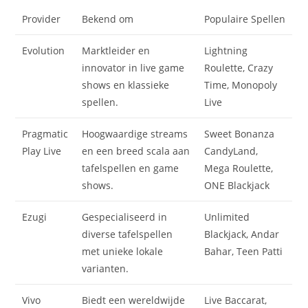
Provider
Bekend om
Populaire Spellen
Evolution
Marktleider en
Lightning
innovator in live game
Roulette, Crazy
shows en klassieke
Time, Monopoly
spellen.
Live
Pragmatic
Hoogwaardige streams
Sweet Bonanza
Play Live
en een breed scala aan
CandyLand,
tafelspellen en game
Mega Roulette,
shows.
ONE Blackjack
Ezugi
Gespecialiseerd in
Unlimited
diverse tafelspellen
Blackjack, Andar
met unieke lokale
Bahar, Teen Patti
varianten.
Vivo
Biedt een wereldwijde
Live Baccarat,