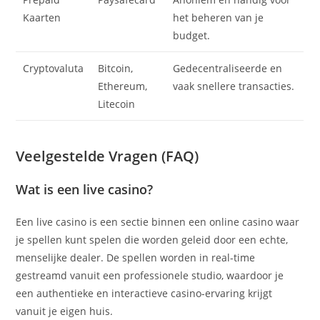
Kaarten
het beheren van je
budget.
Cryptovaluta
Bitcoin,
Gedecentraliseerde en
Ethereum,
vaak snellere transacties.
Litecoin
Veelgestelde Vragen (FAQ)
Wat is een live casino?
Een live casino is een sectie binnen een online casino waar
je spellen kunt spelen die worden geleid door een echte,
menselijke dealer. De spellen worden in real-time
gestreamd vanuit een professionele studio, waardoor je
een authentieke en interactieve casino-ervaring krijgt
vanuit je eigen huis.