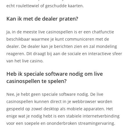
echt roulettewiel of geschudde kaarten.
Kan ik met de dealer praten?
Ja, in de meeste live casinospellen is er een chatfunctie
beschikbaar waarmee je kunt communiceren met de
dealer. De dealer kan je berichten zien en zal mondeling
reageren. Dit draagt bij aan de sociale en interactieve sfeer
van het live casino.
Heb ik speciale software nodig om live
casinospellen te spelen?
Nee, je hebt geen speciale software nodig. De live
casinospellen kunnen direct in je webbrowser worden
gespeeld op zowel desktop als mobiele apparaten. Het
enige wat je nodig hebt is een stabiele internetverbinding
voor een soepele en ononderbroken streamingervaring.