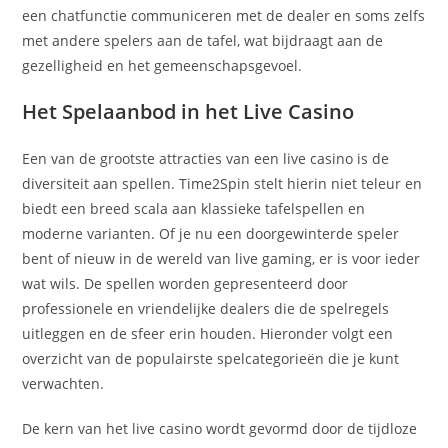
een chatfunctie communiceren met de dealer en soms zelfs
met andere spelers aan de tafel, wat bijdraagt aan de
gezelligheid en het gemeenschapsgevoel.
Het Spelaanbod in het Live Casino
Een van de grootste attracties van een live casino is de
diversiteit aan spellen. Time2Spin stelt hierin niet teleur en
biedt een breed scala aan klassieke tafelspellen en
moderne varianten. Of je nu een doorgewinterde speler
bent of nieuw in de wereld van live gaming, er is voor ieder
wat wils. De spellen worden gepresenteerd door
professionele en vriendelijke dealers die de spelregels
uitleggen en de sfeer erin houden. Hieronder volgt een
overzicht van de populairste spelcategorieën die je kunt
verwachten.
De kern van het live casino wordt gevormd door de tijdloze