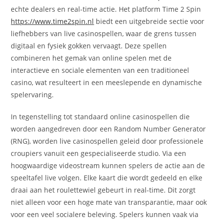
echte dealers en real-time actie. Het platform Time 2 Spin
https://www.time2spin.nl
biedt een uitgebreide sectie voor
liefhebbers van live casinospellen, waar de grens tussen
digitaal en fysiek gokken vervaagt. Deze spellen
combineren het gemak van online spelen met de
interactieve en sociale elementen van een traditioneel
casino, wat resulteert in een meeslepende en dynamische
spelervaring.
In tegenstelling tot standaard online casinospellen die
worden aangedreven door een Random Number Generator
(RNG), worden live casinospellen geleid door professionele
croupiers vanuit een gespecialiseerde studio. Via een
hoogwaardige videostream kunnen spelers de actie aan de
speeltafel live volgen. Elke kaart die wordt gedeeld en elke
draai aan het roulettewiel gebeurt in real-time. Dit zorgt
niet alleen voor een hoge mate van transparantie, maar ook
voor een veel socialere beleving. Spelers kunnen vaak via