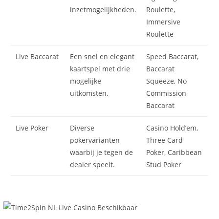
inzetmogelijkheden.
Roulette,
Immersive
Roulette
Live Baccarat
Een snel en elegant
Speed Baccarat,
kaartspel met drie
Baccarat
mogelijke
Squeeze, No
uitkomsten.
Commission
Baccarat
Live Poker
Diverse
Casino Hold’em,
pokervarianten
Three Card
waarbij je tegen de
Poker, Caribbean
dealer speelt.
Stud Poker