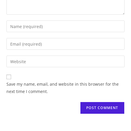
Enter
your
name
Enter
or
your
username
email
Enter
to
address
your
comment
to
website
comment
URL
Save my name, email, and website in this browser for the
(optional)
next time I comment.