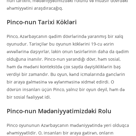
nun tarixini, mədəniyyətimizdəki rolunu və müasir dövrdəki
əhəmiyyətini araşdıracağıq.
Pinco-nun Tarixi Kökləri
Pinco, Azərbaycanın qədim dövrlərində yaranmış bir xalq
oyunudur. Tarixçilər bu oyunun köklərini 19-cu əsrin
əvvəllərinə daşıyırlar, lakin onun təsirlərinin daha da qədim
olduğuna inanılır. Pinco-nun yarandığı dövr, həm sosial,
həm də mədəni kontekstdə çox sayda dəyişikliklərin baş
verdiyi bir zamandır. Bu oyun, kənd icmalarında gənclərin
bir araya gəlməsinə və əylənməsinə xidmət edirdi. O
dövrün insanları üçün Pinco, yalnız bir oyun deyil, həm də
bir sosial fəaliyyət idi.
Pinco-nun Mədəniyyətimizdəki Rolu
Pinco oyununun Azərbaycanın mədəniyyətində yeri olduqca
əhəmiyyətlidir. O, insanları bir araya gətirən, onların