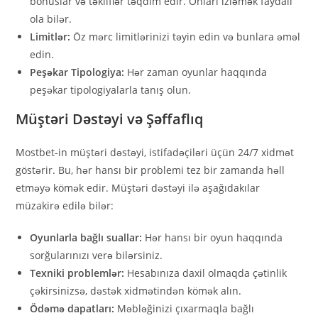
bonuslar və təkliflər təqdim edir. Onları izləmək faydalı
ola bilər.
Limitlər:
Öz mərc limitlərinizi təyin edin və bunlara əməl
edin.
Peşəkar Tipologiya:
Hər zaman oyunlar haqqında
peşəkar tipologiyalarla tanış olun.
Müştəri Dəstəyi və Şəffaflıq
Mostbet-in müştəri dəstəyi, istifadəçiləri üçün 24/7 xidmət
göstərir. Bu, hər hansı bir problemi tez bir zamanda həll
etməyə kömək edir. Müştəri dəstəyi ilə aşağıdakılar
müzakirə edilə bilər:
Oyunlarla bağlı suallar:
Hər hansı bir oyun haqqında
sorğularınızı verə bilərsiniz.
Texniki problemlər:
Hesabınıza daxil olmaqda çətinlik
çəkirsinizsə, dəstək xidmətindən kömək alın.
Ödəmə dapatları:
Məbləğinizi çıxarmaqla bağlı