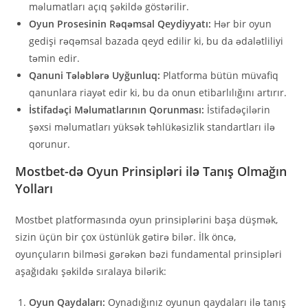
məlumatları açıq şəkildə göstərilir.
Oyun Prosesinin Rəqəmsal Qeydiyyatı:
Hər bir oyun
gedişi rəqəmsal bazada qeyd edilir ki, bu da ədalətliliyi
təmin edir.
Qanuni Tələblərə Uyğunluq:
Platforma bütün müvafiq
qanunlara riayət edir ki, bu da onun etibarlılığını artırır.
İstifadəçi Məlumatlarının Qorunması:
İstifadəçilərin
şəxsi məlumatları yüksək təhlükəsizlik standartları ilə
qorunur.
Mostbet-də Oyun Prinsipləri ilə Tanış Olmağın
Yolları
Mostbet platformasında oyun prinsiplərini başa düşmək,
sizin üçün bir çox üstünlük gətirə bilər. İlk öncə,
oyunçuların bilməsi gərəkən bəzi fundamental prinsipləri
aşağıdakı şəkildə sıralaya bilərik:
Oyun Qaydaları:
Oynadığınız oyunun qaydaları ilə tanış