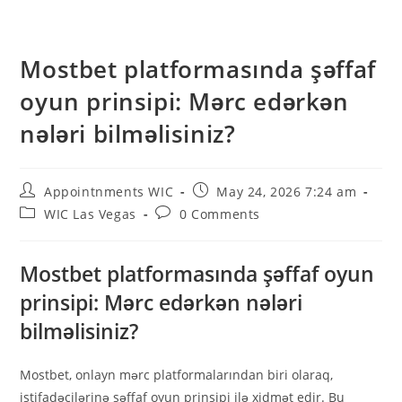
Mostbet platformasında şəffaf
oyun prinsipi: Mərc edərkən
nələri bilməlisiniz?
Post
Post
Appointnments WIC
May 24, 2026 7:24 am
author:
published:
Post
Post
WIC Las Vegas
0 Comments
category:
comments:
Mostbet platformasında şəffaf oyun
prinsipi: Mərc edərkən nələri
bilməlisiniz?
Mostbet, onlayn mərc platformalarından biri olaraq,
istifadəçilərinə şəffaf oyun prinsipi ilə xidmət edir. Bu