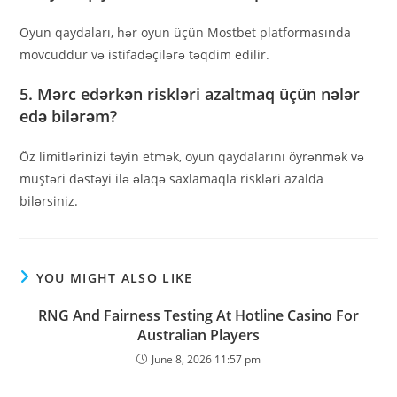
Oyun qaydaları, hər oyun üçün Mostbet platformasında
mövcuddur və istifadəçilərə təqdim edilir.
5. Mərc edərkən riskləri azaltmaq üçün nələr
edə bilərəm?
Öz limitlərinizi təyin etmək, oyun qaydalarını öyrənmək və
müştəri dəstəyi ilə əlaqə saxlamaqla riskləri azalda
bilərsiniz.
YOU MIGHT ALSO LIKE
RNG And Fairness Testing At Hotline Casino For
Australian Players
June 8, 2026 11:57 pm