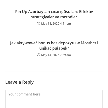
Pin Up Azərbaycan çıxarış üsulları: Effektiv
strategiyalar və metodlar
May 18, 2026 4:41 pm
Jak aktywować bonus bez depozytu w Mostbet i
unikać pułapek?
May 14, 2026 7:29 am
Leave a Reply
Comment