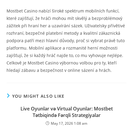
Mostbet Casino nabízí široké spektrum mobilních funkcí,
které zajišťují, že hráči mohou mít skvělý a bezproblémový
zážitek při hraní her a uzavírání sázek. Uživatelsky přívětivé
rozhraní, bezpečné platební metody a kvalitní zákaznická
podpora patří mezi hlavní důvody, proč si vybrat právě tuto
platformu. Mobilní aplikace a rozmanité herní možnosti
zajišťují, že si každý hráč najde to, co mu vyhovuje nejlépe.
Celkově je Mostbet Casino výbornou volbou pro ty, kteří
hledají zábavu a bezpečnost v online sázení a hrách.
YOU MIGHT ALSO LIKE
Live Oyunlar və Virtual Oyunlar: Mostbet
Tətbiqində Fərqli Strategiyalar
May 17, 2026 1:08 am