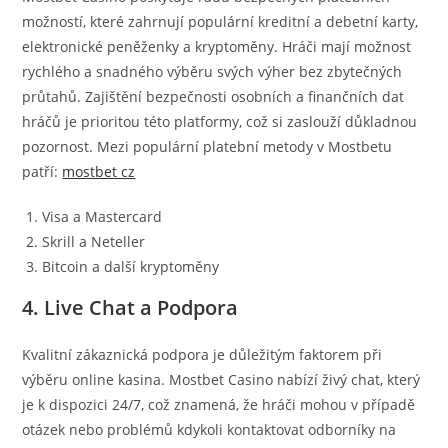
možností, které zahrnují populární kreditní a debetní karty,
elektronické peněženky a kryptoměny. Hráči mají možnost
rychlého a snadného výběru svých výher bez zbytečných
průtahů. Zajištění bezpečnosti osobních a finančních dat
hráčů je prioritou této platformy, což si zaslouží důkladnou
pozornost. Mezi populární platební metody v Mostbetu
patří:
mostbet cz
Visa a Mastercard
Skrill a Neteller
Bitcoin a další kryptoměny
4. Live Chat a Podpora
Kvalitní zákaznická podpora je důležitým faktorem při
výběru online kasina. Mostbet Casino nabízí živý chat, který
je k dispozici 24/7, což znamená, že hráči mohou v případě
otázek nebo problémů kdykoli kontaktovat odborníky na