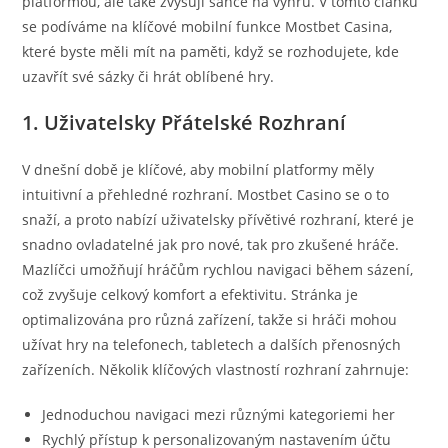
platformou, ale také zvyšují šance na výhru. V tomto článku
se podíváme na klíčové mobilní funkce Mostbet Casina,
které byste měli mít na paměti, když se rozhodujete, kde
uzavřít své sázky či hrát oblíbené hry.
1. Uživatelsky Přátelské Rozhraní
V dnešní době je klíčové, aby mobilní platformy měly
intuitivní a přehledné rozhraní. Mostbet Casino se o to
snaží, a proto nabízí uživatelsky přívětivé rozhraní, které je
snadno ovladatelné jak pro nové, tak pro zkušené hráče.
Mazlíčci umožňují hráčům rychlou navigaci během sázení,
což zvyšuje celkový komfort a efektivitu. Stránka je
optimalizována pro různá zařízení, takže si hráči mohou
užívat hry na telefonech, tabletech a dalších přenosných
zařízeních. Několik klíčových vlastností rozhraní zahrnuje:
Jednoduchou navigaci mezi různými kategoriemi her
Rychlý přístup k personalizovaným nastavením účtu