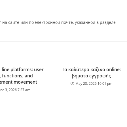
 на сайте или по электронной почте, указанной в разделе
-line platforms: user
Τα καλύτερα καζίνο online:
, functions, and
βήματα εγγραφής
ement movement
May 28, 2026 10:01 pm
une 3, 2026 7:27 am