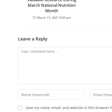
March National Nutrition
Month
March 15, 2021 8:45 pm
Leave a Reply
Comment
Enter
Enter
your
your
name
email
Save my name, email, and website in this browser f
or
address