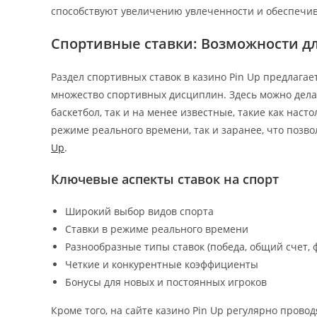
способствуют увеличению увлеченности и обеспечи
Спортивные ставки: Возможности д
Раздел спортивных ставок в казино Pin Up предлага
множество спортивных дисциплин. Здесь можно делат
баскетбол, так и на менее известные, такие как нас
режиме реального времени, так и заранее, что позв
Up
.
Ключевые аспекты ставок на спорт
Широкий выбор видов спорта
Ставки в режиме реального времени
Разнообразные типы ставок (победа, общий счет, ф
Четкие и конкурентные коэффициенты
Бонусы для новых и постоянных игроков
Кроме того, на сайте казино Pin Up регулярно прово