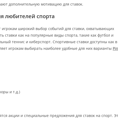
вают дополнительную мотивацию для ставок.
ля любителей спорта
ет игрокам широкий выбор событий для ставки, охватывающих
ь ставки как на популярные виды спорта, такие как футбол и
тольный теннис и киберспорт. Спортивные ставки доступны как в
оляет игрокам выбирать наиболее удобные для них варианты
Pin
оры и т.д.)
дятся акции и специальные предложения для ставок на спорт. Э