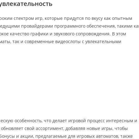
увлекательность
оким спектром игр, которые придутся по вкусу как опытным
с ведущими провайдерами программного обеспечения, такими ка
сокое качество графики и звукового сопровождения. В этом
маты, так и современные видеослоты с увлекательными
ескую особенность, что делает игровой процесс интересным и
 обновляет свой ассортимент, добавляя новые игры, чтобы
Бонусы и акции, предлагаемые для игровых автоматов, также