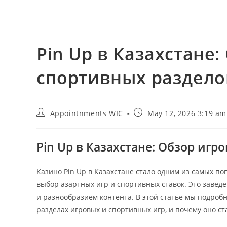
Pin Up в Казахстане
спортивных раздело
Post
Post
Appointnments WIC
May 12, 2026 3:19 am
author:
published:
Pin Up в Казахстане: Обзор иг
Казино Pin Up в Казахстане стало одним из самых 
выбор азартных игр и спортивных ставок. Это завед
и разнообразием контента. В этой статье мы подробн
разделах игровых и спортивных игр, и почему оно ст