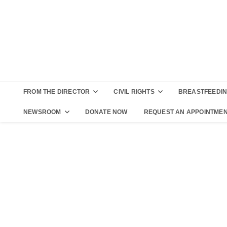
Skip
to
content
FROM THE DIRECTOR
CIVIL RIGHTS
BREASTFEEDI
NEWSROOM
DONATE NOW
REQUEST AN APPOINTME