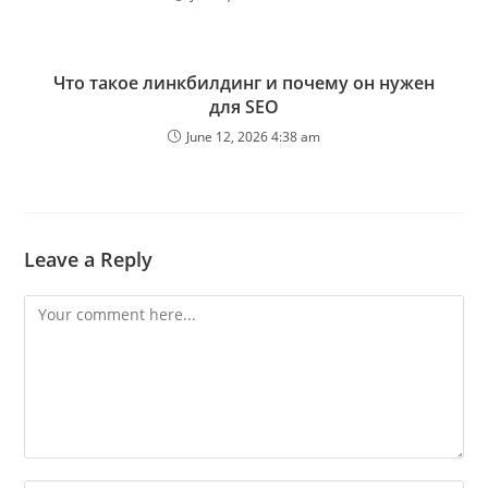
Что такое линкбилдинг и почему он нужен
для SEO
June 12, 2026 4:38 am
Leave a Reply
Comment