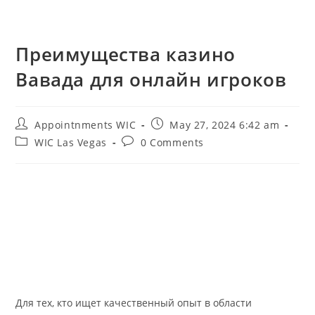
Преимущества казино
Вавада для онлайн игроков
Post
Post
Appointnments WIC
May 27, 2024 6:42 am
author:
published:
Post
Post
WIC Las Vegas
0 Comments
category:
comments:
Для тех, кто ищет качественный опыт в области