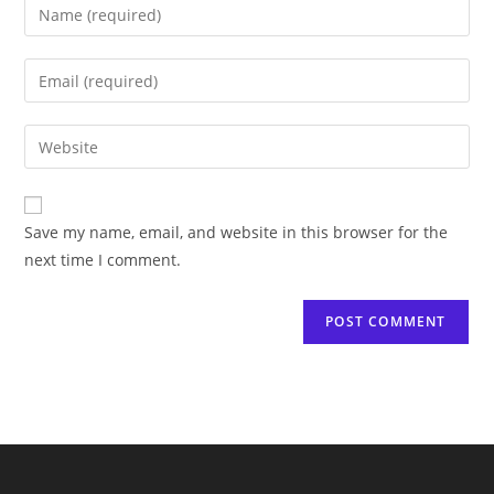
Enter
your
name
Enter
or
your
username
email
Enter
to
address
your
comment
to
website
comment
URL
Save my name, email, and website in this browser for the
(optional)
next time I comment.